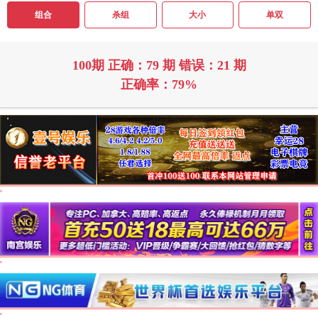
+
+
=
1
0
3
4
组合
杀组
大小
单双
100期 正确：79 期 错误：21 期
正确率：79%
刷新
截止第
3466928
期开奖：
04
:
57
秒
'
'
'